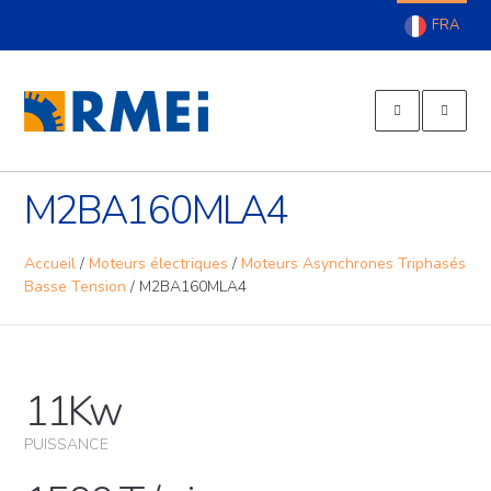
EXPERT SUR TOUTE LA LIGNE
RMEI – Réparation Moteur
ALLER AU
Electrique
CONTENU
PRINCIPAL
M2BA160MLA4
Accueil
/
Moteurs électriques
/
Moteurs Asynchrones Triphasés
Basse Tension
/
M2BA160MLA4
11Kw
PUISSANCE