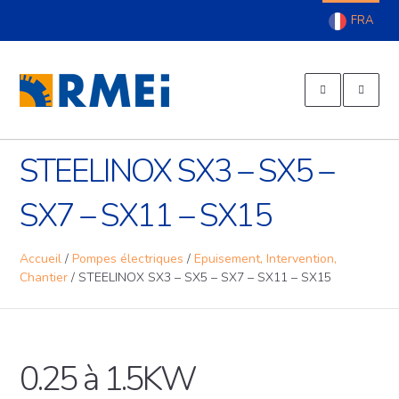
EXPERT SUR TOUTE LA LIGNE
RMEI – Réparation Moteur
ALLER AU
Electrique
CONTENU
PRINCIPAL
STEELINOX SX3 – SX5 –
SX7 – SX11 – SX15
Accueil
/
Pompes électriques
/
Epuisement, Intervention,
Chantier
/
STEELINOX SX3 – SX5 – SX7 – SX11 – SX15
0.25 à 1.5KW