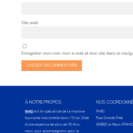
Site web
Enregistrer mon nom, mon e-mail et mon site dans le navi
À NOTRE PROPOS
NOS COORDONNÉ
RMEI
est le spécialiste de la machine
RMEI
tournante industrielle dans l'Oise. Doté
Rue Grande Prée
d’une expertise de plus de 30 Ans,
60880
Le Meux
FRAN
nous vous accompagnons pour la