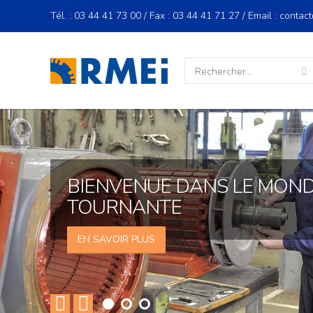
Tél. : 03 44 41 73 00 / Fax : 03 44 41 71 27 / Email : contac
Rechercher :
EXPERT SUR TOUTE LA LIGNE
RMEI – Réparation Moteur
Electrique
BIENVENUE DANS LE MOND
TOURNANTE
EN SAVOIR PLUS