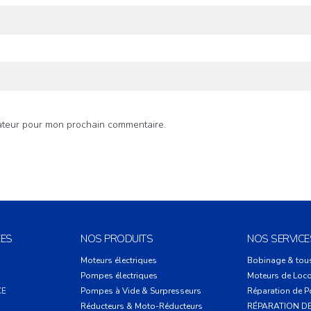
gateur pour mon prochain commentaire.
ES
NOS PRODUITS
NOS SERVICE
Moteurs électriques
Bobinage & tou
Pompes électriques
Moteurs de Loco
CE
Pompes à Vide & Surpresseurs
Réparation de 
Réducteurs & Moto-Réducteurs
RÉPARATION D