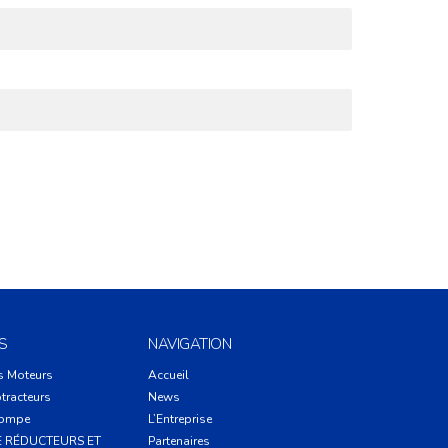
S
NAVIGATION
s Moteurs
Accueil
tracteurs
News
Pompe
L’Entreprise
E RÉDUCTEURS ET
Partenaires